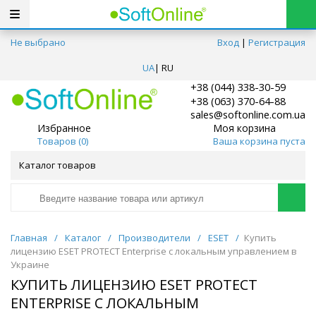
Не выбрано
Вход
|
Регистрация
UA
|
RU
+38 (044) 338-30-59
+38 (063) 370-64-88
sales@softonline.com.ua
Избранное
Моя корзина
Товаров (
0
)
Ваша корзина пуста
Каталог товаров
Главная
/
Каталог
/
Производители
/
ESET
/
Купить
лицензию ESET PROTECT Enterprise с локальным управлением в
Украине
КУПИТЬ ЛИЦЕНЗИЮ ESET PROTECT
ENTERPRISE С ЛОКАЛЬНЫМ