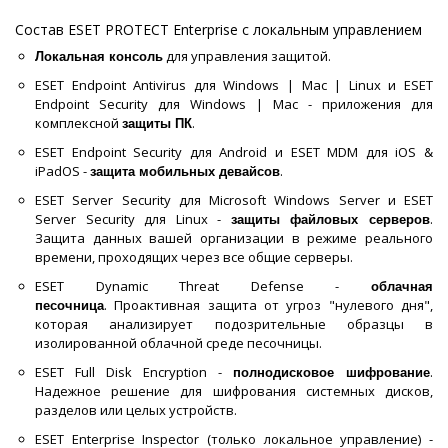
Состав ESET PROTECT Enterprise с локальным управлением
для управления защитой.
Локальная консоль
ESET Endpoint Antivirus для Windows | Mac | Linux и ESET
Endpoint Security для Windows | Mac - приложения для
комплексной
.
защиты ПК
ESET Endpoint Security для Android и ESET MDM для iOS &
iPadOS -
.
защита мобильных девайсов
ESET Server Security для Microsoft Windows Server и ESET
Server Security для Linux -
.
защиты файловых серверов
Защита данных вашей организации в режиме реального
времени, проходящих через все общие серверы.
ESET Dynamic Threat Defense -
облачная
. Проактивная защита от угроз "нулевого дня",
песочница
которая анализирует подозрительные образцы в
изолированной облачной среде песочницы.
ESET Full Disk Encryption -
.
полнодисковое шифрование
Надежное решение для шифрования системных дисков,
разделов или целых устройств.
ESET Enterprise Inspector (только локальное управление) -