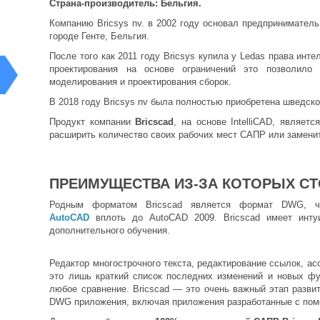
Страна-производитель: Бельгия.
Компанию Bricsys nv. в 2002 году основал предпринимател
городе Генте, Бельгия.
После того как 2011 году Bricsys купила у Ledas права инт
проектирования на основе ограничений это позволило
моделирования и проектирования сборок.
В 2018 году Bricsys nv была полностью приобретена шведск
Продукт компании
Bricscad
, на основе IntelliCAD, являет
расширить количество своих рабочих мест САПР или замени
ПРЕИМУЩЕСТВА ИЗ-ЗА КОТОРЫХ СТ
Родным форматом Bricscad является формат DWG, чт
AutoCAD
вплоть до AutoCAD 2009. Bricscad имеет инту
дополнительного обучения.
Редактор многострочного текста, редактирование ссылок, ас
это лишь краткий список последних изменений и новых ф
любое сравнение. Bricscad — это очень важный этап разви
DWG приложения, включая приложения разработанные с п