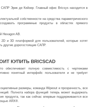
ь САПР Эрик де Кейзер. Главный офис Bricsys находится в
еллектуальной собственности на средства параметрического
 создавать программные продукты в областях прямого
ой Hexagon AB.
ся 2D и 3D платформой для пользователей, которые хотят
ть другие дорогостоящие САПР.
ОИТ КУПИТЬ BRICSCAD
о обеспечивает полную совместимость с чертежами
итивно понятный интерфейс пользователя и не требует
социативные размеры, команда Wipeout и прозрачность, все
ункций. Полнота набора функций теперь может выдержать
тия продукта, так как сейчас впервые поддерживаются все
омощью ARX®.