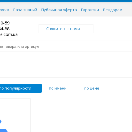
ржка
База знаний
Публичная оферта
Гарантии
Вендорам
30-59
64-88
Свяжитесь с нами
ne.com.ua
по популярности
по имени
по цене