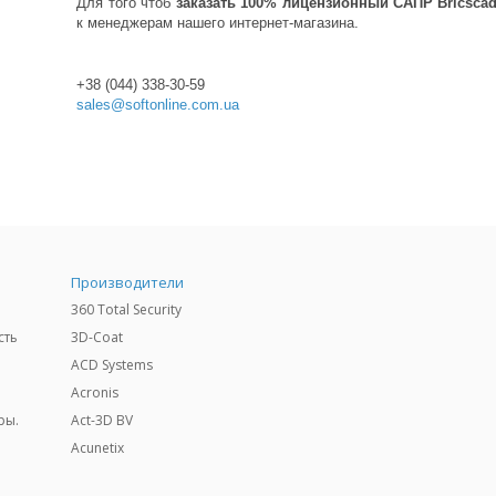
Для того чтоб
заказать 100% лицензионный САПР Bricsca
к менеджерам нашего интернет-магазина.
+38 (044) 338-30-59
sales@softonline.com.ua
Производители
360 Total Security
сть
3D-Coat
ACD Systems
Acronis
ры.
Act-3D BV
Acunetix