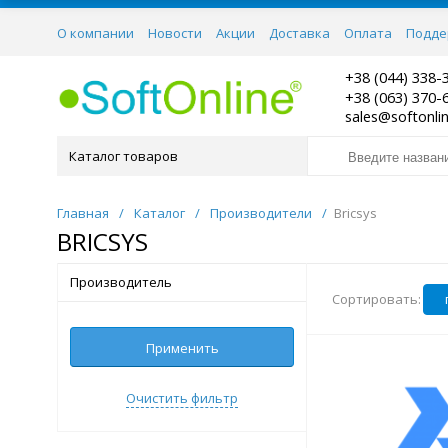
О компании
Новости
Акции
Доставка
Оплата
Подде
Контакты
+38 (044) 338-
+38 (063) 370-
sales@softonli
Каталог товаров
Главная
/
Каталог
/
Производители
/
Bricsys
BRICSYS
Производитель
Сортировать:
Применить
Очистить фильтр