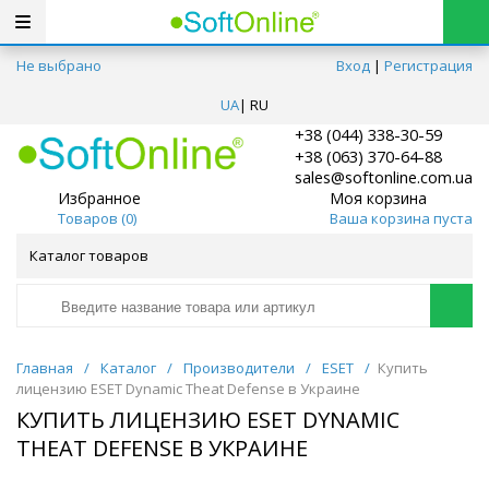
Не выбрано
Вход
|
Регистрация
UA
|
RU
+38 (044) 338-30-59
+38 (063) 370-64-88
sales@softonline.com.ua
Избранное
Моя корзина
Товаров (
0
)
Ваша корзина пуста
Каталог товаров
Главная
/
Каталог
/
Производители
/
ESET
/
Купить
лицензию ESET Dynamic Theat Defense в Украине
КУПИТЬ ЛИЦЕНЗИЮ ESET DYNAMIC
THEAT DEFENSE В УКРАИНЕ