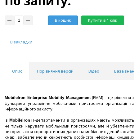
По запиту.
В кошик
Купити в 1 клік
В закладки
Опис
Порівняння версій
Відео
База знань
(EMM) – це рішення з
MobileIron Enterprise Mobility Management
функціями управління мобільними пристроями організації та
інформаційного захисту.
Із
ІТ-департаменти в організаціях мають можливість
MobileIron
не тільки керувати мобільними пристроями, але й убезпечити
використання корпоративних даних на мобільних девайсах або
хмарі, забезпечуючи секретність особистої інформації кінцевих