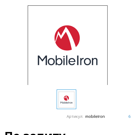
Артикул:
mobileIron
6