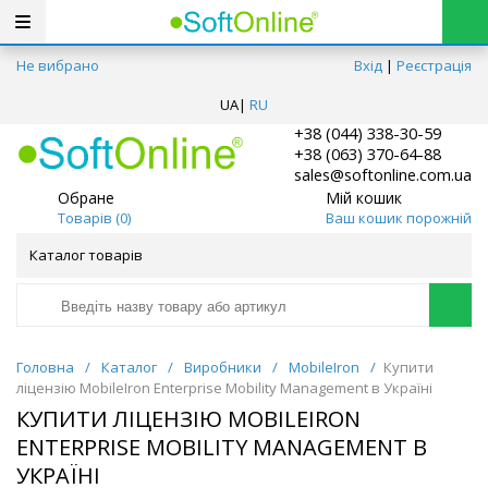
Не вибрано
Вхід
|
Реєстрація
UA
|
RU
+38 (044) 338-30-59
+38 (063) 370-64-88
sales@softonline.com.ua
Обране
Мій кошик
Товарів (
0
)
Ваш кошик порожній
Каталог товарів
Головна
/
Каталог
/
Виробники
/
MobileIron
/
Купити
ліцензію MobileIron Enterprise Mobility Management в Україні
КУПИТИ ЛІЦЕНЗІЮ MOBILEIRON
ENTERPRISE MOBILITY MANAGEMENT В
УКРАЇНІ