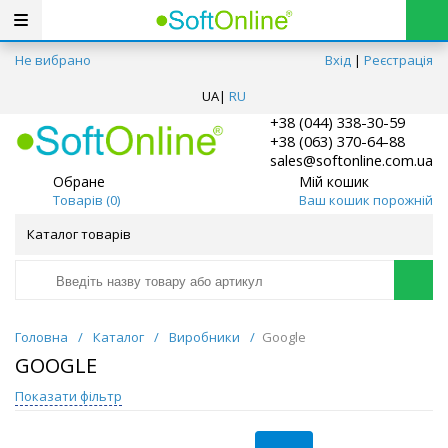
Не вибрано
Вхід
|
Реєстрація
UA
|
RU
+38 (044) 338-30-59
+38 (063) 370-64-88
sales@softonline.com.ua
Обране
Мій кошик
Товарів (
0
)
Ваш кошик порожній
Каталог товарів
Головна
/
Каталог
/
Виробники
/
Google
GOOGLE
Показати фільтр