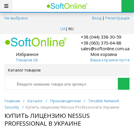
Не выбрано
Вход
|
Регистрация
UA
|
RU
+38 (044) 338-30-59
+38 (063) 370-64-88
sales@softonline.com.ua
Избранное
Моя корзина
Товаров (
0
)
Ваша корзина пуста
Каталог товаров
Главная
/
Каталог
/
Производители
/
Tenable Network
Security
/
Купить лицензию Nessus Professional в Украине
КУПИТЬ ЛИЦЕНЗИЮ NESSUS
PROFESSIONAL В УКРАИНЕ