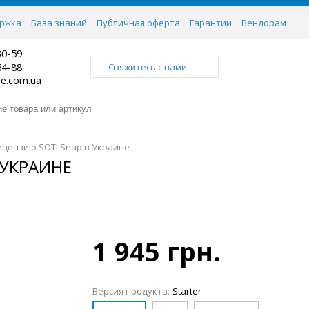
ржка
База знаний
Публичная оферта
Гарантии
Вендорам
30-59
64-88
Свяжитесь с нами
ne.com.ua
ицензию SOTI Snap в Украине
 УКРАИНЕ
1 945 грн.
Версия продукта:
Starter