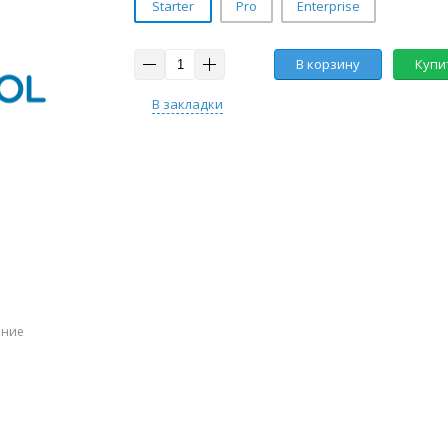
Starter
Pro
Enterprise
В корзину
Купит
В закладки
ение