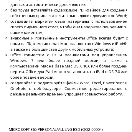
данных и автоматически дополняют их;
без труда вставляйте содержимое PDF-файлов для создания
собственных привлекательно выглядящих документов Word;
создавайте маркетинговые материалы с использованием
своего фирменного стиля, чтобы они наверняка понравились
вашим клиентам;
знакомые и привычные инструменты Office всегда будут с
вами на ПК, компьютерах Mac, планшетах с Windows и iPad®,
а также на большинстве других мобильных устройств;
Office совместим с ПК и планшетами под управлением
Windows 7 или более поздней версии, а также с
компьютерами Mac на базе Mac OS X 10.6 или более поздней
версии. Office для iPad можно установить на iPad с iOS 7.0 или
более поздней версии.
cоздавайте и редактируйте файлы Word, Excel, PowerPoint и
OneNote в веб-браузере. Совместное редактирование в
режиме реального времени упрощает совместную работу.
MICROSOFT 365 PERSONAL/ALL LNG ESD (QQ2-00004)