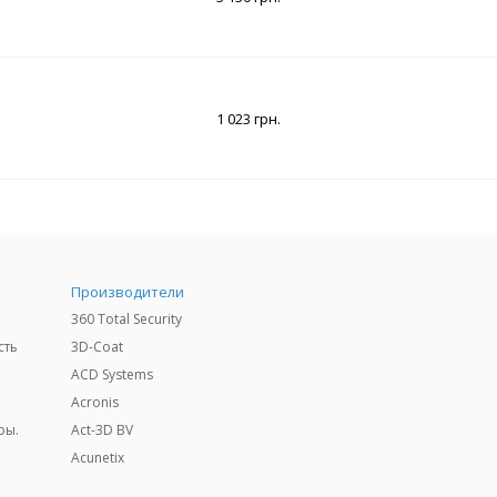
1 023 грн.
Производители
360 Total Security
сть
3D-Coat
ACD Systems
Acronis
ры.
Act-3D BV
Acunetix