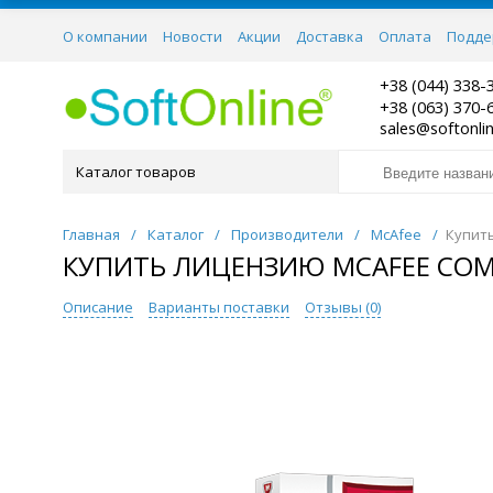
О компании
Новости
Акции
Доставка
Оплата
Подде
Контакты
+38 (044) 338-
+38 (063) 370-
sales@softonli
Каталог товаров
Главная
/
Каталог
/
Производители
/
McAfee
/
Купить
КУПИТЬ ЛИЦЕНЗИЮ MCAFEE COMPL
Описание
Варианты поставки
Отзывы (
0
)