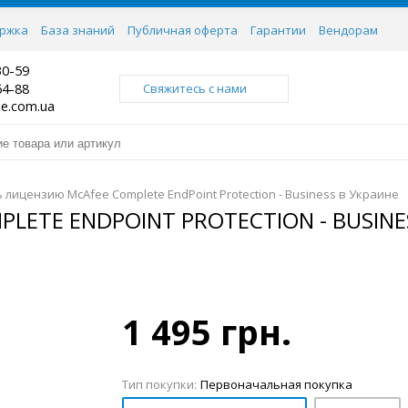
ржка
База знаний
Публичная оферта
Гарантии
Вендорам
30-59
64-88
Свяжитесь с нами
ne.com.ua
 лицензию McAfee Complete EndPoint Protection - Business в Украине
ETE ENDPOINT PROTECTION - BUSINE
1 495 грн.
Тип покупки:
Первоначальная покупка