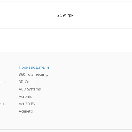
2 594 грн.
Производители
360 Total Security
сть
3D-Coat
ACD Systems
Acronis
ры.
Act-3D BV
Acunetix