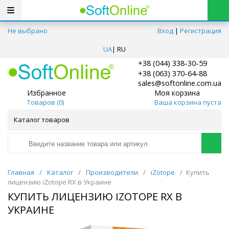
Не выбрано
Вход
|
Регистрация
UA
|
RU
+38 (044) 338-30-59
+38 (063) 370-64-88
sales@softonline.com.ua
Избранное
Моя корзина
Товаров (
0
)
Ваша корзина пуста
Каталог товаров
Главная
/
Каталог
/
Производители
/
iZotope
/
Купить
лицензию iZotope RX в Украине
КУПИТЬ ЛИЦЕНЗИЮ IZOTOPE RX В
УКРАИНЕ