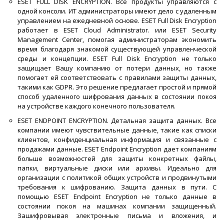
ESET FULL DISK ENCRYPTION. Все продукты управляются с
одной консоли. ИТ администраторы имеют дело с удаленным
управлением на ежедневной основе. ESET Full Disk Encryption
работает в ESET Cloud Administrator. или ESET Security
Management Center, помогая администраторам экономить
время благодаря знакомой существующей управленческой
среды и концепции. ESET Full Disk Encryption не только
защищает Вашу компанию от потери данных, но также
помогает ей соответствовать с правилами защиты данных,
такими как GDPR. Это решение предлагает простой и прямой
способ удаленного шифрования данных в состоянии покоя
на устройстве каждого конечного пользователя.
ESET ENDPOINT ENCRYPTION. Детальная защита данных. Все
компании имеют чувствительные данные, такие как списки
клиентов, конфиденциальная информация и связанные с
продажами данные. ESET Endpoint Encryption дает компаниям
больше возможностей для защиты конкретных файлы,
папки, виртуальные диски или архивы. Идеально для
организации с политикой общих устройств и продвинутыми
требования к шифрованию. Защита данных в пути. С
помощью ESET Endpoint Encryption не только данные в
состоянии покоя на машинах компании защищенный.
Зашифровывая электронные письма и вложения, и