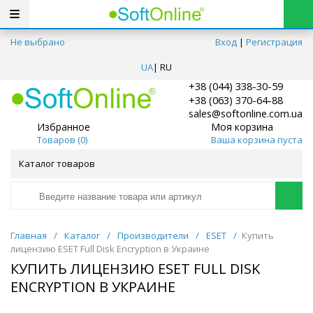
Не выбрано
Вход
|
Регистрация
UA
|
RU
+38 (044) 338-30-59
+38 (063) 370-64-88
sales@softonline.com.ua
Избранное
Моя корзина
Товаров (
0
)
Ваша корзина пуста
Каталог товаров
Главная
/
Каталог
/
Производители
/
ESET
/
Купить
лицензию ESET Full Disk Encryption в Украине
КУПИТЬ ЛИЦЕНЗИЮ ESET FULL DISK
ENCRYPTION В УКРАИНЕ