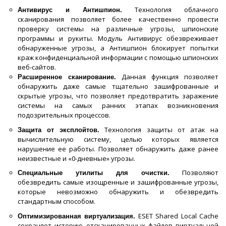
Технология облачного
Антивирус и Антишпион.
сканирования позволяет более качественно провести
проверку системы на различные угрозы, шпионские
программы и рукиты. Модуль Антивирус обезвреживает
обнаруженные угрозы, а Антишпион блокирует попытки
краж конфиденциальной информации с помощью шпионских
веб-сайтов.
Данная функция позволяет
Расширенное сканирование.
обнаружить даже самые тщательно зашифрованные и
скрытые угрозы, что позволяет предотвратить заражение
системы на самых ранних этапах возникновения
подозрительных процессов.
Технология защиты от атак на
Защита от эксплойтов.
вычислительную систему, целью которых является
нарушение ее работы. Позволяет обнаружить даже ранее
неизвестные и «0-дневные» угрозы.
Позволяют
Специальные утилиты для очистки.
обезвредить самые изощренные и зашифрованные угрозы,
которые невозможно обнаружить и обезвредить
стандартным способом.
ESET Shared Local Cache
Оптимизированная виртуализация.
сохраняет историю отсканированных файлов виртуальной