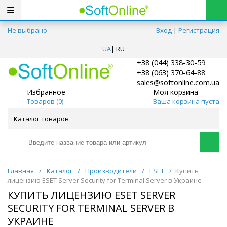
Не выбрано
Вход
|
Регистрация
UA
|
RU
+38 (044) 338-30-59
+38 (063) 370-64-88
sales@softonline.com.ua
Избранное
Моя корзина
Товаров (
0
)
Ваша корзина пуста
Каталог товаров
Главная
/
Каталог
/
Производители
/
ESET
/
Купить
лицензию ESET Server Security for Terminal Server в Украине
КУПИТЬ ЛИЦЕНЗИЮ ESET SERVER
SECURITY FOR TERMINAL SERVER В
УКРАИНЕ