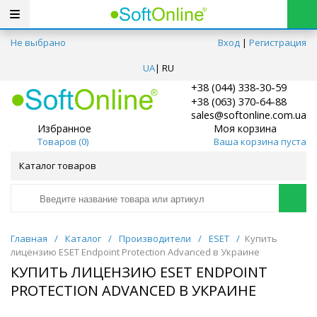
Не выбрано
Вход
|
Регистрация
UA
|
RU
+38 (044) 338-30-59
+38 (063) 370-64-88
sales@softonline.com.ua
Избранное
Моя корзина
Товаров (
0
)
Ваша корзина пуста
Каталог товаров
Главная
/
Каталог
/
Производители
/
ESET
/
Купить
лицензию ESET Endpoint Protection Advanced в Украине
КУПИТЬ ЛИЦЕНЗИЮ ESET ENDPOINT
PROTECTION ADVANCED В УКРАИНЕ