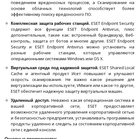
поведением вредоносных процессов, а Сканирование на
основе облачных технологий способствует более
эффективному поиску вредоносного ПО.
ESET Endpoint Security
Комплексная защита рабочих станций.
содержит все функции ESET Endpoint Antivirus, плюс
дополнительные, такие как: встроенный брандмауэр, Веб-
контроль, защита от ботов и многие другие. ESET Endpoint
Security и ESET Endpoint Antivirus можно установить на
разные рабочие станции, которые управляются
операционными системами Windows или OS X.
ESET Shared Local
Виртуальная среда под надежной защитой.
Cache и агентный продукт Исет повышают и улучшают
скорость сканирования. Не важно какое решение для
виртуализации вы используете, VMware или какое-то другое,
ESET обеспечит надежную защиту виртуальных машин.
Неважно какая операционная система в
Удаленный доступ.
вашей корпоративной сети, ESET предоставляет
возможности удаленного управления корпоративной сетью
и безопасностью предприятия, устанавливать программные
продукты удаленно и следить за состоянием корпоративной
сети с единой консоли.
Основные преимущества: