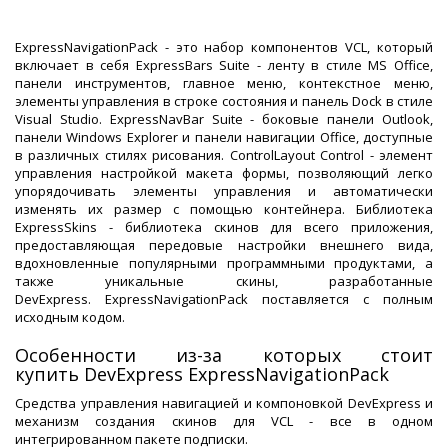
ExpressNavigationPack - это набор компонентов VCL, который
включает в себя ExpressBars Suite - ленту в стиле MS Office,
панели инструментов, главное меню, контекстное меню,
элементы управления в строке состояния и панель Dock в стиле
Visual Studio. ExpressNavBar Suite - боковые панели Outlook,
панели Windows Explorer и панели навигации Office, доступные
в различных стилях рисования. ControlLayout Control - элемент
управления настройкой макета формы, позволяющий легко
упорядочивать элементы управления и автоматически
изменять их размер с помощью контейнера. Библиотека
ExpressSkins - библиотека скинов для всего приложения,
предоставляющая передовые настройки внешнего вида,
вдохновленные популярными программными продуктами, а
также уникальные скины, разработанные
DevExpress. ExpressNavigationPack поставляется с полным
исходным кодом.
Особенности из-за которых стоит
купить DevExpress ExpressNavigationPack
Средства управления навигацией и компоновкой DevExpress и
механизм создания скинов для VCL - все в одном
интегрированном пакете подписки.