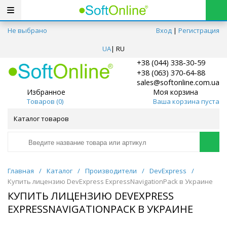
Не выбрано
Вход
|
Регистрация
UA
|
RU
+38 (044) 338-30-59
+38 (063) 370-64-88
sales@softonline.com.ua
Избранное
Моя корзина
Товаров (
0
)
Ваша корзина пуста
Каталог товаров
Главная
/
Каталог
/
Производители
/
DevExpress
/
Купить лицензию DevExpress ExpressNavigationPack в Украине
КУПИТЬ ЛИЦЕНЗИЮ DEVEXPRESS
EXPRESSNAVIGATIONPACK В УКРАИНЕ