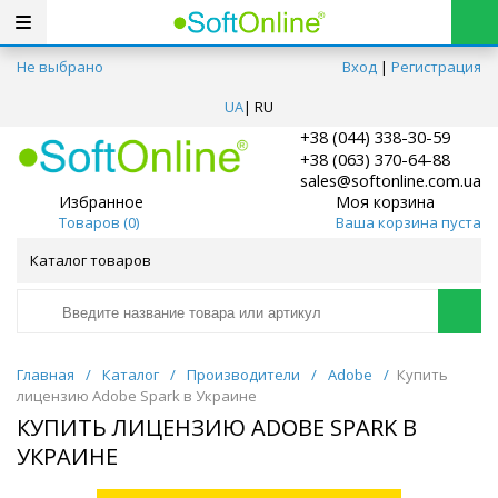
Не выбрано
Вход
|
Регистрация
UA
|
RU
+38 (044) 338-30-59
+38 (063) 370-64-88
sales@softonline.com.ua
Избранное
Моя корзина
Товаров (
0
)
Ваша корзина пуста
Каталог товаров
Главная
/
Каталог
/
Производители
/
Adobe
/
Купить
лицензию Adobe Spark в Украине
КУПИТЬ ЛИЦЕНЗИЮ ADOBE SPARK В
УКРАИНЕ