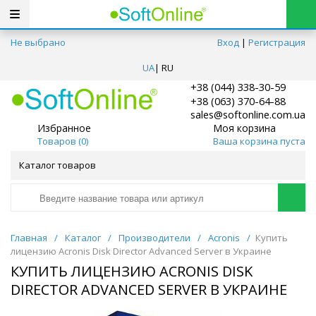
Не выбрано
Вход
|
Регистрация
UA
|
RU
+38 (044) 338-30-59
+38 (063) 370-64-88
sales@softonline.com.ua
Избранное
Моя корзина
Товаров (
0
)
Ваша корзина пуста
Каталог товаров
Главная
/
Каталог
/
Производители
/
Acronis
/
Купить
лицензию Acronis Disk Director Advanced Server в Украине
КУПИТЬ ЛИЦЕНЗИЮ ACRONIS DISK
DIRECTOR ADVANCED SERVER В УКРАИНЕ