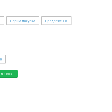
д
Перша покупка
Продовження
00
в 1 клік