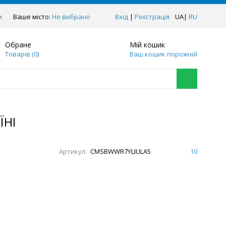
и
Ваше місто:
Не вибрано
Вхід
|
Реєстрація
UA
|
RU
Обране
Мій кошик
Товарів (
0
)
Ваш кошик порожній
ЇНІ
Артикул:
CMSBWWR7YLIULA5
10