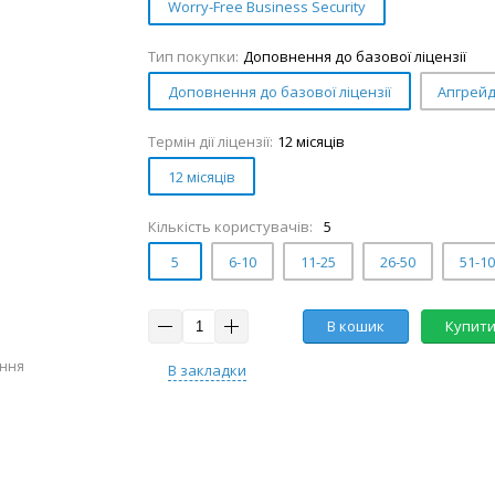
Worry-Free Business Security
Тип покупки:
Доповнення до базової ліцензії
Доповнення до базової ліцензії
Апгрей
Термін дії ліцензії:
12 місяців
12 місяців
Кількість користувачів:
5
5
6-10
11-25
26-50
51-1
В кошик
Купити 
ення
В закладки