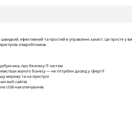
ує швидкий, ефективний та простий в управлінні захист. Це просте у 
ристроїв співробітників.
турбуючись про безпеку ІТ-систем
мствах малого бізнесу — не потрібен досвід у сфері ІТ
ашу мережу та на пристрої
них веб-сайтів
гою USB-накопичувачів