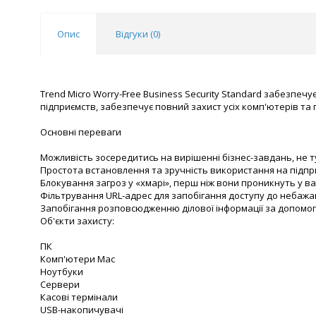
Опис
Відгуки (
0
)
Trend Micro Worry-Free Business Security Standard забезпеч
підприємств, забезпечує повний захист усіх комп'ютерів та п
Основні переваги
Можливість зосередитись на вирішенні бізнес-завдань, не 
Простота встановлення та зручність використання на підприє
Блокування загроз у «хмарі», перш ніж вони проникнуть у в
Фільтрування URL-адрес для запобігання доступу до небажа
Запобігання розповсюдженню ділової інформації за допомо
Об'єкти захисту:
ПК
Комп'ютери Mac
Ноутбуки
Сервери
Касові термінали
USB-накопичувачі