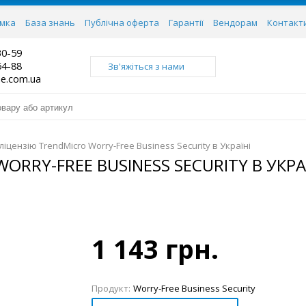
имка
База знань
Публічна оферта
Гарантії
Вендорам
Контакт
30-59
64-88
Зв'яжіться з нами
ne.com.ua
ліцензію TrendMicro Worry-Free Business Security в Україні
RRY-FREE BUSINESS SECURITY В УКРА
1 143 грн.
Продукт:
Worry-Free Business Security