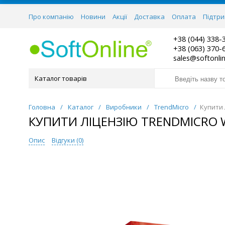
Про компанію
Новини
Акції
Доставка
Оплата
Підтр
+38 (044) 338-
+38 (063) 370-
sales@softonli
Каталог товарів
Головна
/
Каталог
/
Виробники
/
TrendMicro
/
Купити 
КУПИТИ ЛІЦЕНЗІЮ TRENDMICRO WO
Опис
Відгуки (
0
)