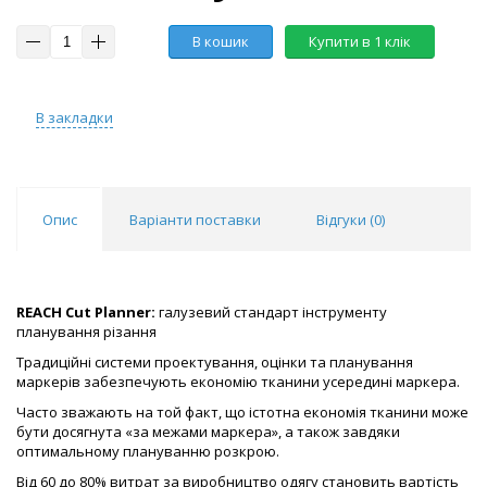
В кошик
Купити в 1 клік
В закладки
Опис
Варіанти поставки
Відгуки (
0
)
REACH Cut Planner:
галузевий стандарт інструменту
планування різання
Традиційні системи проектування, оцінки та планування
маркерів забезпечують економію тканини усередині маркера.
Часто зважають на той факт, що істотна економія тканини може
бути досягнута «за межами маркера», а також завдяки
оптимальному плануванню розкрою.
Від 60 до 80% витрат за виробництво одягу становить вартість