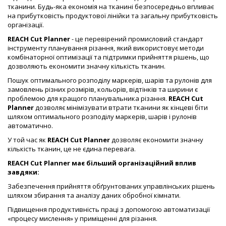
тканини. Будь-яка економія на тканині безпосередньо впливає
на прибутковість продуктової лінійки та загальну прибутковість
організації.
REACH Cut Planner
- це перевірений промисловий стандарт
інструменту планування різання, який використовує методи
комбінаторної оптимізації та підтримки прийняття рішень, що
дозволяють економити значну кількість тканин.
Пошук оптимального розподілу маркерів, шарів та рулонів для
замовлень різних розмірів, кольорів, відтінків та ширини є
проблемою для кращого планувальника різання.
REACH Cut
Planner
дозволяє мінімізувати втрати тканини як кінцеві біти
шляхом оптимального розподілу маркерів, шарів і рулонів
автоматично.
У той час як
REACH Cut Planner
дозволяє економити значну
кількість тканин, це не єдина перевага.
REACH Cut Planner має більший організаційний вплив
завдяки:
Забезпечення прийняття обґрунтованих управлінських рішень
шляхом збирання та аналізу даних обробної кімнати.
Підвищення продуктивність праці з допомогою автоматизації
«процесу мислення» у приміщенні для різання.