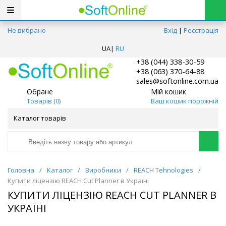
Не вибрано
Вхід
|
Реєстрація
UA
|
RU
+38 (044) 338-30-59
+38 (063) 370-64-88
sales@softonline.com.ua
Обране
Мій кошик
Товарів (
0
)
Ваш кошик порожній
Каталог товарів
Головна
/
Каталог
/
Виробники
/
REACH Tehnologies
/
Купити ліцензію REACH Cut Planner в Україні
КУПИТИ ЛІЦЕНЗІЮ REACH CUT PLANNER В
УКРАЇНІ