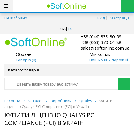
Не вибрано
Вхід
|
Реєстрація
UA
|
RU
+38 (044) 338-30-59
+38 (063) 370-64-88
sales@softonline.com.ua
Обране
Мій кошик
Товарів (
0
)
Ваш кошик порожній
Каталог товарів
Головна
/
Каталог
/
Виробники
/
Qualys
/
Купити
ліцензію Qualys PCI Compliance (PCI) в Україні
КУПИТИ ЛІЦЕНЗІЮ QUALYS PCI
COMPLIANCE (PCI) В УКРАЇНІ