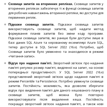
Сховище запитів у
Сховище запитів на вторинних репліках.
вторинних репліках забезпечує ті ж функції сховища запитів
для робочих навантажень вторинної репліки, які доступні для
первинних реплік.
Підказки сховища запитів
Підказки сховища запитів.
використовують сховище запитів, щоб надати метод
формування планів запитів без зміни коду програми.
Підказки сховища запитів, які раніше були доступні лише в
базі даних SQL Azure та керованому екземплярі Azure SQL,
тепер доступні в SQL Server 2022 (16.x). Потрібно, щоб
Сховище запитів було увімкнено та знаходилося в режимі
«Читання-запис».
Зворотний зв'язок про надання
Відгук про надання пам'яті.
пам'яті регулює розмір пам'яті, виділеної на запит, на основі
попередньої продуктивності. У SQL Server 2022 (16.x)
представлений зворотний зв'язок щодо надання пам'яті в
режимі Percentile та Persistence. Потрібно увімкнути сховище
запитів. Постійність: можливість, яка дозволяє зберігати
відгук про виділення пам'яті для даного кешованого плану в
сховище запитів, щоб можна було повторно
використовувати після видалення кеша. Постійність
покращує зворотний зв'язок надання пам'яті, а також нові