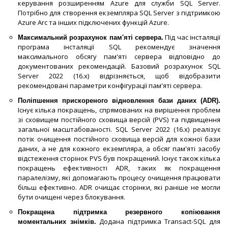
керування розширенням Azure для служби SQL Server.
Потрібно для створення екземпляра SQL Server з підтримкою
Azure Arc та інших підключених функцій Azure.
Під час інсталяції
Максимальний розрахунок пам'яті сервера.
програма інсталяції SQL рекомендує значення
максимального обсягу пам'яті сервера відповідно до
документованих рекомендацій. Базовий розрахунок SQL
Server 2022 (16.x) відрізняється, щоб відобразити
рекомендовані параметри конфігурації пам'яті сервера.
Поліпшення прискореного відновлення бази даних (ADR).
Існує кілька покращень, спрямованих на вирішення проблем
зі сховищем постійного сховища версій (PVS) та підвищення
загальної масштабованості. SQL Server 2022 (16.x) реалізує
потік очищення постійного сховища версій для кожної бази
даних, а не для кожного екземпляра, а обсяг пам'яті засобу
відстеження сторінок PVS був покращений. Існує також кілька
покращень ефективності ADR, таких як покращення
паралелізму, які допомагають процесу очищення працювати
більш ефективно. ADR очищає сторінки, які раніше не могли
бути очищені через блокування.
Покращена підтримка резервного копіювання
Додана підтримка Transact-SQL для
моментальних знімків.