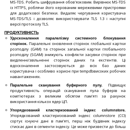
MS-TDS. Робить шифрування обов'язковим. Вирівнює MS-TDS
із HTTPS, роблячи його керованим мережевими пристроями
для додаткової безпеки. Видаляє чергування користувача
MS-TDS/TLS і дозволяє використовувати TLS 1.3 і наступні
версії протоколу TLS.
ПРОДУКТИВНІСТЬ
Удосконалення паралелізму системного блокування
Паралельні оновлення сторінок глобальної картки
сторінок.
розподілу (GAM) та сторінок загальної картки глобального
розподілу (SGAM) знижують конфлікти засувки сторінок при
виділенні/звільненні сторінок даних та екстентів. Ці
вдосконалення застосовуються до всіх баз даних
користувача і особливо корисні при tempdbвисоких робочих
навантаженнях.
Підвищує
Паралельне сканування буферного пулу.
продуктивність операцій сканування пула буферів на
комп'ютерах з великим обсягом пам'яті за рахунок
використання кількох ядер ЦП.
Упорядкований кластеризований індекс columnstore.
Упорядкований кластеризований індекс columnstore (CCI)
сортує існуючі дані в пам'яті, перш ніж будівник індексу
стискає дані в сегменти індексу. Це може призвести до більш