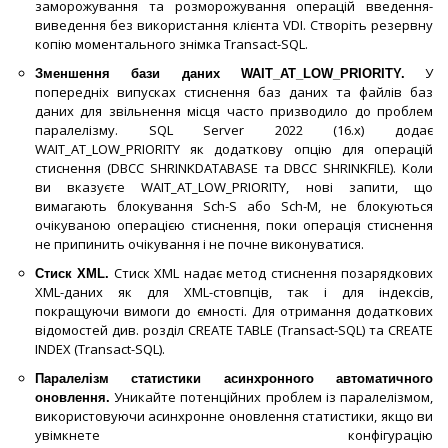
заморожування та розморожування операцій введення-
виведення без використання клієнта VDI. Створіть резервну
копію моментального знімка Transact-SQL.
У
Зменшення бази даних WAIT_AT_LOW_PRIORITY.
попередніх випусках стиснення баз даних та файлів баз
даних для звільнення місця часто призводило до проблем
паралелізму. SQL Server 2022 (16.x) додає
WAIT_AT_LOW_PRIORITY як додаткову опцію для операцій
стиснення (DBCC SHRINKDATABASE та DBCC SHRINKFILE). Коли
ви вказуєте WAIT_AT_LOW_PRIORITY, нові запити, що
вимагають блокування Sch-S або Sch-M, не блокуються
очікуваною операцією стиснення, поки операція стиснення
не припинить очікування і не почне виконуватися.
Стиск XML надає метод стиснення позарядкових
Стиск XML.
XML-даних як для XML-стовпців, так і для індексів,
покращуючи вимоги до ємності. Для отримання додаткових
відомостей див. розділ CREATE TABLE (Transact-SQL) та CREATE
INDEX (Transact-SQL).
Паралелізм статистики асинхронного автоматичного
Уникайте потенційних проблем із паралелізмом,
оновлення.
використовуючи асинхронне оновлення статистики, якщо ви
увімкнете конфігурацію