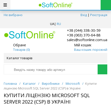
Не вибрано
Вхід
|
Реєстрація
UA
|
RU
+38 (044) 338-30-59
+38 (063) 370-64-88
sales@softonline.com.ua
Обране
Мій кошик
Товарів (
0
)
Ваш кошик порожній
Каталог товарів
Головна
/
Каталог
/
Виробники
/
Microsoft
/
Купити
ліцензію Microsoft SQL Server 2022 (СSP) в Україні
КУПИТИ ЛІЦЕНЗІЮ MICROSOFT SQL
SERVER 2022 (СSP) В УКРАЇНІ