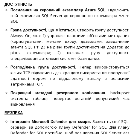
ДОСТУПНІСТЬ
Підключіть
Посилання на керований екземпляр Azure SQL.
свій екземпляр SQL Server до керованого екземпляра Azure
SQL.
Створіть групу доступності
Група доступності, що міститься.
Always On, яка: 1) управляє власними об'єктами метаданих
(користувачами, іменами входу, дозволами, завданнями
агента SQL і т. д.) на рівні групи доступності на додаток до
рівня екземпляра; 2) включає групу доступності
спеціалізовані автономні системні бази даних.
Тепер використовується
Розподілена група доступності.
кілька TCP-підключень для кращого використання пропускної
здатності мережі по віддаленому каналу з великими
затримками TCP.
backupset
Покращені метадані резервного копіювання.
системна таблиця повертає останній допустимий час
відновлення.
БЕЗПЕКА
Захистіть свої SQL-
Інтеграція Microsoft Defender для хмари.
сервери за допомогою плану Defender for SQL. Для плану
Defender for SQL потрібно, щоб розширення SQL Server для