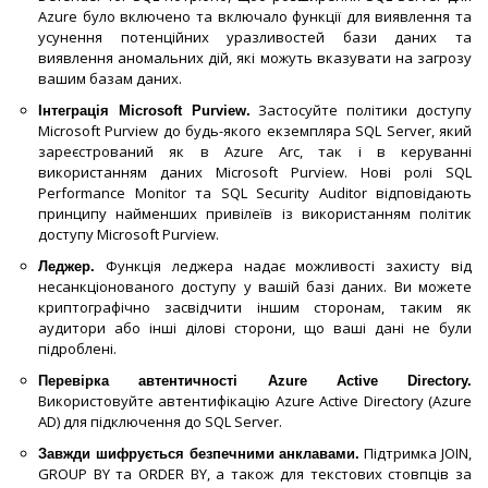
Azure було включено та включало функції для виявлення та
усунення потенційних уразливостей бази даних та
виявлення аномальних дій, які можуть вказувати на загрозу
вашим базам даних.
Застосуйте політики доступу
Інтеграція Microsoft Purview.
Microsoft Purview до будь-якого екземпляра SQL Server, який
зареєстрований як в Azure Arc, так і в керуванні
використанням даних Microsoft Purview. Нові ролі SQL
Performance Monitor та SQL Security Auditor відповідають
принципу найменших привілеїв із використанням політик
доступу Microsoft Purview.
Функція леджера надає можливості захисту від
Леджер.
несанкціонованого доступу у вашій базі даних. Ви можете
криптографічно засвідчити іншим сторонам, таким як
аудитори або інші ділові сторони, що ваші дані не були
підроблені.
Перевірка автентичності Azure Active Directory.
Використовуйте автентифікацію Azure Active Directory (Azure
AD) для підключення до SQL Server.
Підтримка JOIN,
Завжди шифрується безпечними анклавами.
GROUP BY та ORDER BY, а також для текстових стовпців за