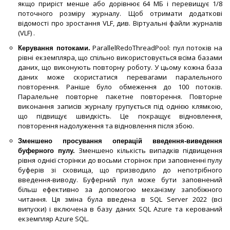
якщо приріст менше або дорівнює 64 МБ і перевищує 1/8
поточного розміру журналу. Щоб отримати додаткові
відомості про зростання VLF, див. Віртуальні файли журналів
(VLF) .
ParallelRedoThreadPool: пул потоків на
Керування потоками.
рівні екземпляра, що спільно використовується всіма базами
даних, що виконують повторну роботу. У цьому кожна база
даних може скористатися перевагами паралельного
повторення. Раніше було обмеження до 100 потоків.
Паралельне повторне пакетне повторення. Повторне
виконання записів журналу групується під однією клямкою,
що підвищує швидкість. Це покращує відновлення,
повторення надолуження та відновлення після збою.
Зменшено просування операцій введення-виведення
Зменшено кількість випадків підвищення
буферного пулу.
рівня однієї сторінки до восьми сторінок при заповненні пулу
буферів зі сховища, що призводило до непотрібного
введення-виводу. Буферний пул може бути заповнений
більш ефективно за допомогою механізму запобіжного
читання. Ця зміна була введена в SQL Server 2022 (всі
випуски) і включена в базу даних SQL Azure та керований
екземпляр Azure SQL.