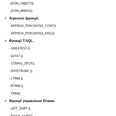
- JSON_OBJECT()
- JSON_ARRAY()
Агрегатні функції.
- APPROX_PERCENTILE_CONT()
- APPROX_PERCENTILE_DISC()
Функції T-SQL.
- GREATEST ()
- LEAST ()
- STRING_SPLIT()
- DATETRUNC ()
- LTRIM ()
- RTRIM ()
- TRIM()
Функції управління бітами.
- LEFT_SHIFT ()
- RIGHT_SHIFT()