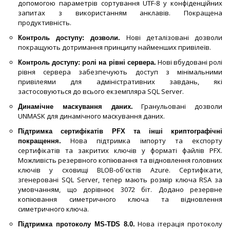
допомогою параметрів сортування UTF-8 у конфіденційних
запитах з використанням анклавів. Покращена
продуктивність.
Нові деталізовані дозволи
Контроль доступу: дозволи.
покращують дотримання принципу найменших привілеїв.
Нові вбудовані ролі
Контроль доступу: ролі на рівні сервера.
рівня сервера забезпечують доступ з мінімальними
привілеями для адміністративних завдань, які
застосовуються до всього екземпляра SQL Server.
Гранульовані дозволи
Динамічне маскування даних.
UNMASK для динамічного маскування даних.
Підтримка сертифікатів PFX та інші криптографічні
Нова підтримка імпорту та експорту
покращення.
сертифікатів та закритих ключів у форматі файлів PFX.
Можливість резервного копіювання та відновлення головних
ключів у сховищі BLOB-об'єктів Azure. Сертифікати,
згенеровані SQL Server, тепер мають розмір ключа RSA за
умовчанням, що дорівнює 3072 біт. Додано резервне
копіювання симетричного ключа та відновлення
симетричного ключа.
Нова ітерація протоколу
Підтримка протоколу MS-TDS 8.0.