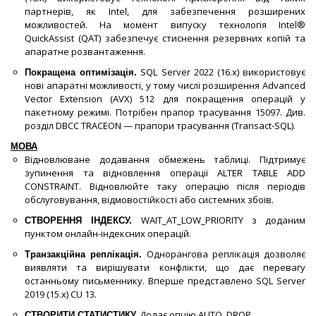
партнерів, як Intel, для забезпечення розширених
можливостей. На момент випуску технологія Intel®
QuickAssist (QAT) забезпечує стиснення резервних копій та
апаратне розвантаження.
SQL Server 2022 (16.x) використовує
Покращена оптимізація.
нові апаратні можливості, у тому числі розширення Advanced
Vector Extension (AVX) 512 для покращення операцій у
пакетному режимі. Потрібен прапор трасування 15097. Див.
розділ DBCC TRACEON — прапори трасування (Transact-SQL).
МОВА
Відновлюване додавання обмежень таблиці. Підтримує
зупинення та відновлення операції ALTER TABLE ADD
CONSTRAINT. Відновлюйте таку операцію після періодів
обслуговування, відмовостійкості або системних збоїв.
WAIT_AT_LOW_PRIORITY з доданим
СТВОРЕННЯ ІНДЕКСУ.
пунктом онлайн-індексних операцій.
Однорангова реплікація дозволяє
Транзакційна реплікація.
виявляти та вирішувати конфлікти, що дає перевагу
останньому письменнику. Вперше представлено SQL Server
2019 (15.x) CU 13.
Додає опцію AUTO_DROP.
СТВОРИТИ СТАТИСТИКУ.