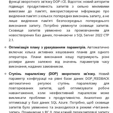
функції зворотного зв'язку DOP і CE. Відсоток: новий алгоритм
підвищує продуктивність запитів з сильно мінливими
вимогами до пам'яті, використовуючи інформацію про
виділення пам'яті з кількох попередніх виконань запиту, а не
лише виділення пам'яті безпосередньо попереднього
виконання запиту. Потрібно увімкнути сховище запитів.
Сховище запитів увімкнено за промовчанням для
новостворених баз даних, починаючи з SQL Server 2022 CTP
2.1.
Автоматично
Оптимізація плану з урахуванням параметрів.
включає кілька активних кешованих планів для одного
оператора. Плани виконання кешу підтримують різні
розміри даних залежно від значень параметрів часу
виконання, наданих замовником.
Новий
Ступінь паралелізму (DOP) зворотного зв'язку.
параметр конфігурації на рівні бази даних DOP_FEEDBACK
автоматично регулює ступінь паралелізму для
повторюваних запитів, щоб оптимізувати робочі
навантаження, коли неефективний паралелізм може
викликати проблеми з продуктивністю. Аналогічно до
оптимізації у базі даних SQL Azure. Потрібно, щоб сховище
запитів було увімкнено та знаходилося в режимі «Читання-
запис». Починаючи з RC 0, при кожній перекомпіляції запиту