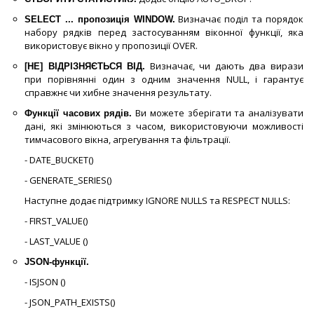
Визначає поділ та порядок
SELECT ... пропозиція WINDOW.
набору рядків перед застосуванням віконної функції, яка
використовує вікно у пропозиції OVER.
Визначає, чи дають два вирази
[НЕ] ВІДРІЗНЯЄТЬСЯ ВІД.
при порівнянні один з одним значення NULL, і гарантує
справжнє чи хибне значення результату.
Ви можете зберігати та аналізувати
Функції часових рядів.
дані, які змінюються з часом, використовуючи можливості
тимчасового вікна, агрегування та фільтрації.
- DATE_BUCKET()
- GENERATE_SERIES()
Наступне додає підтримку IGNORE NULLS та RESPECT NULLS:
- FIRST_VALUE()
- LAST_VALUE ()
JSON-функції.
- ISJSON ()
- JSON_PATH_EXISTS()