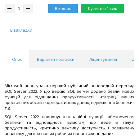
В кошик
Купити в 1 клік
В закладки
Опис
Варіанти поставки
Ліцензування
Дос
Microsoft анонсувала перший публічний попередній перегляд
SQL Server 2022. У цю версію SQL Server додано безліч нових
функцій для підвищення продуктивності, інтеграції ваших
зростаючих обсягів корпоративних даних, підвищення безпеки і
т.д.
SQL Server 2022 пропонує інноваційні функції забезпечення
безпеки та відповідності вимогам, що веде в галузі
продуктивність, критично важливу доступність і розширену
аналітику для всіх ваших робочих навантажень даних.