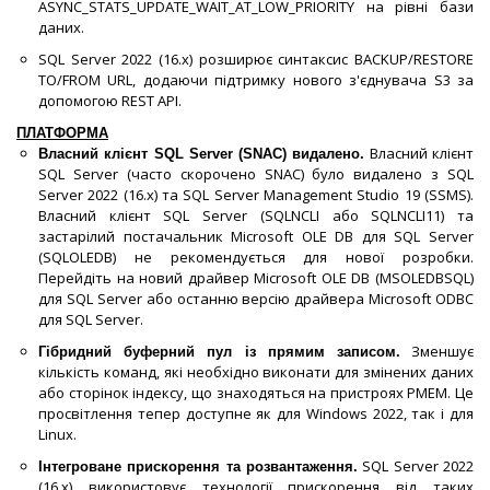
ASYNC_STATS_UPDATE_WAIT_AT_LOW_PRIORITY на рівні бази
даних.
SQL Server 2022 (16.x) розширює синтаксис BACKUP/RESTORE
TO/FROM URL, додаючи підтримку нового з'єднувача S3 за
допомогою REST API.
ПЛАТФОРМА
Власний клієнт
Власний клієнт SQL Server (SNAC) видалено.
SQL Server (часто скорочено SNAC) було видалено з SQL
Server 2022 (16.x) та SQL Server Management Studio 19 (SSMS).
Власний клієнт SQL Server (SQLNCLI або SQLNCLI11) та
застарілий постачальник Microsoft OLE DB для SQL Server
(SQLOLEDB) не рекомендується для нової розробки.
Перейдіть на новий драйвер Microsoft OLE DB (MSOLEDBSQL)
для SQL Server або останню версію драйвера Microsoft ODBC
для SQL Server.
Зменшує
Гібридний буферний пул із прямим записом.
кількість команд, які необхідно виконати для змінених даних
або сторінок індексу, що знаходяться на пристроях PMEM. Це
просвітлення тепер доступне як для Windows 2022, так і для
Linux.
SQL Server 2022
Інтегроване прискорення та розвантаження.
(16.x) використовує технології прискорення від таких