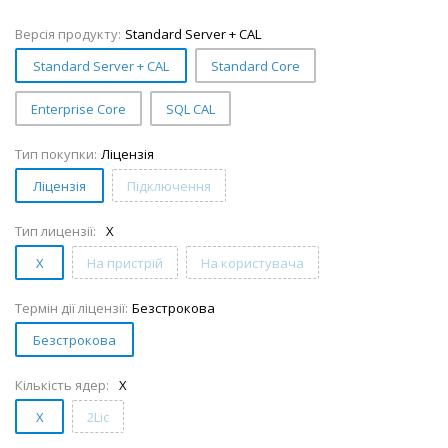
Версія продукту:
Standard Server + CAL
Standard Server + CAL
Standard Core
Enterprise Core
SQL CAL
Тип покупки:
Ліцензія
Ліцензія
Підключення
Тип лицензії:
X
X
На пристрій
На користувача
Термін дії ліцензії:
Безстрокова
Безстрокова
Кількість ядер:
X
X
2Lic