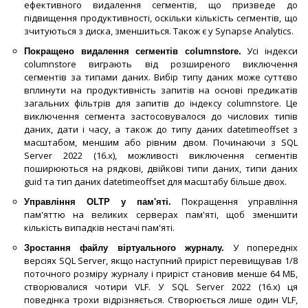
ефективного видалення сегментів, що призведе до
підвищення продуктивності, оскільки кількість сегментів, що
зчитуються з диска, зменшиться. Також є у Synapse Analytics.
Усі індекси
Покращено видалення сегментів columnstore.
columnstore виграють від розширеного виключення
сегментів за типами даних. Вибір типу даних може суттєво
вплинути на продуктивність запитів на основі предикатів
загальних фільтрів для запитів до індексу columnstore. Це
виключення сегмента застосовувалося до числових типів
даних, дати і часу, а також до типу даних datetimeoffset з
масштабом, меншим або рівним двом. Починаючи з SQL
Server 2022 (16.x), можливості виключення сегментів
поширюються на рядкові, двійкові типи даних, типи даних
guid та тип даних datetimeoffset для масштабу більше двох.
Покращення управління
Управління OLTP у пам'яті.
пам'яттю на великих серверах пам'яті, щоб зменшити
кількість випадків нестачі пам'яті.
У попередніх
Зростання файлу віртуального журналу.
версіях SQL Server, якщо наступний приріст перевищував 1/8
поточного розміру журналу і приріст становив менше 64 МБ,
створювалися чотири VLF. У SQL Server 2022 (16.x) ця
поведінка трохи відрізняється. Створюється лише один VLF,