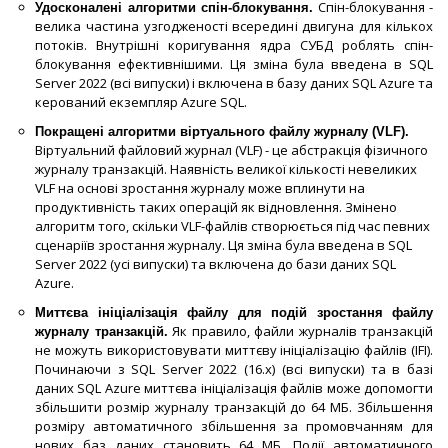
Спін-блокування -
Удосконалені алгоритми спін-блокування.
велика частина узгодженості всередині двигуна для кількох
потоків. Внутрішні коригування ядра СУБД роблять спін-
блокування ефективнішими. Ця зміна була введена в SQL
Server 2022 (всі випуски) і включена в базу даних SQL Azure та
керований екземпляр Azure SQL.
Покращені алгоритми віртуального файлу журналу (VLF).
Віртуальний файловий журнал (VLF) - це абстракція фізичного
журналу транзакцій. Наявність великої кількості невеликих
VLF на основі зростання журналу може вплинути на
продуктивність таких операцій як відновлення. Змінено
алгоритм того, скільки VLF-файлів створюється під час певних
сценаріїв зростання журналу. Ця зміна була введена в SQL
Server 2022 (усі випуски) та включена до бази даних SQL
Azure.
Миттєва ініціалізація файлу для подій зростання файлу
Як правило, файли журналів транзакцій
журналу транзакцій.
не можуть використовувати миттєву ініціалізацію файлів (IFI).
Починаючи з SQL Server 2022 (16.x) (всі випуски) та в базі
даних SQL Azure миттєва ініціалізація файлів може допомогти
збільшити розмір журналу транзакцій до 64 МБ. Збільшення
розміру автоматичного збільшення за промовчанням для
нових баз даних становить 64 МБ. Події автоматичного