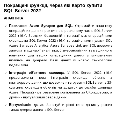
Покращені функції, через які варто купити
SQL Server 2022
АНАЛІТИКА
. Отримайте аналітику
Посилання Azure Synapse для SQL
операційних даних практично в реальному часі в SQL Server
2022 (16.x). Завдяки безшовній інтеграції між операційними
сховищами SQL Server 2022 (16.x) та виділеними пулами SQL
Azure Synapse Analytics, Azure Synapse Link для SQL дозволяє
запускати сценарії аналітики, бізнес-аналітики та машинного
навчання для ваших операційних даних з мінімальним
впливом на джерело. бази даних із новою технологією
подачі змін.
У SQL Server 2022 (16.x)
Інтеграція об'єктного сховища.
представлена нова інтеграція сховища об'єктів з
платформою даних, що дозволяє інтегрувати SQL Server із S3-
сумісним сховищем об'єктів на додаток до служби сховища
Azure. Перший - це резервне копіювання за URL-адресою, а
другий - віртуалізація озера даних.
Запитуйте різні типи даних у різних
Віртуалізація даних.
типах джерел даних із SQL Server.