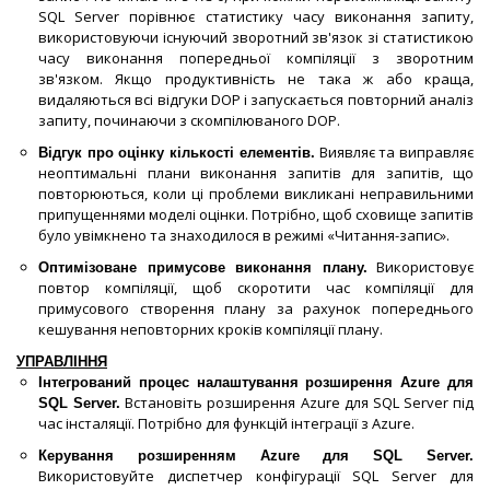
SQL Server порівнює статистику часу виконання запиту,
використовуючи існуючий зворотний зв'язок зі статистикою
часу виконання попередньої компіляції з зворотним
зв'язком. Якщо продуктивність не така ж або краща,
видаляються всі відгуки DOP і запускається повторний аналіз
запиту, починаючи з скомпілюваного DOP.
Виявляє та виправляє
Відгук про оцінку кількості елементів.
неоптимальні плани виконання запитів для запитів, що
повторюються, коли ці проблеми викликані неправильними
припущеннями моделі оцінки. Потрібно, щоб сховище запитів
було увімкнено та знаходилося в режимі «Читання-запис».
Використовує
Оптимізоване примусове виконання плану.
повтор компіляції, щоб скоротити час компіляції для
примусового створення плану за рахунок попереднього
кешування неповторних кроків компіляції плану.
УПРАВЛІННЯ
Інтегрований процес налаштування розширення Azure для
Встановіть розширення Azure для SQL Server під
SQL Server.
час інсталяції. Потрібно для функцій інтеграції з Azure.
Керування розширенням Azure для SQL Server.
Використовуйте диспетчер конфігурації SQL Server для