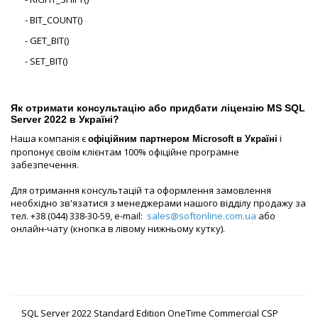
- BIT_COUNT()
- GET_BIT()
- SET_BIT()
Як отримати консультацію або придбати ліцензію MS SQL
Server 2022
в Україні?
Наша компанія є
і
офіційним партнером Microsoft в Україні
пропонує своїм клієнтам 100% офіційне програмне
забезпечення.
Для отримання консультацій та оформлення замовлення
необхідно зв'язатися з менеджерами нашого відділу продажу за
тел. +38 (044) 338-30-59, e-mail:
sales@softonline.com.ua
або
онлайн-чату (кнопка в лівому нижньому кутку).
SQL Server 2022 Standard Edition OneTime Commercial CSP