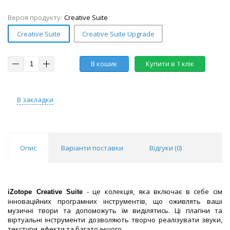
Версія продукту:
Creative Suite
Creative Suite
Creative Suite Upgrade
В кошик
Купити в 1 клік
В закладки
Опис
Варіанти поставки
Відгуки (
0
)
- це колекція, яка включає в себе сім
iZotope Creative Suite
інноваційних програмних інструментів, що оживлять ваші
музичні твори та допоможуть їм виділятись. Ці плагіни та
віртуальні інструменти дозволяють творчо реалізувати звуки,
текстури, ефекти та багато іншого.