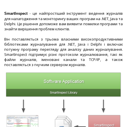
- це найпростіший інструмент ведення журналів
SmartInspect
для налагодження та моніторингу ваших програм на .NET, Java та
Delphi. Це рішення допоможе вам виявити помилки програми та
знайти вирішення проблем клієнтів.
Він поставляється з трьома власними високопродуктивними
бібліотеками журналування для .NET, Java і Delphi і включає
потужну програму перегляду для аналізу даних журналування.
SmartInspect підтримує різні протоколи журналювання, такі як
файли журналів, іменовані канали та TCP/IP, а також
поставляється з гнучким сервером журналів.