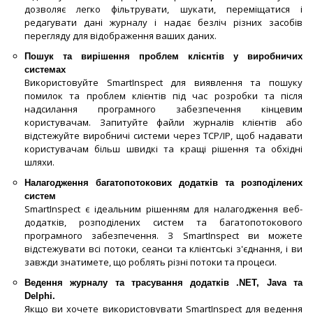
дозволяє легко фільтрувати, шукати, переміщатися і
редагувати дані журналу і надає безліч різних засобів
перегляду для відображення ваших даних.
Пошук та вирішення проблем клієнтів у виробничих
системах
Використовуйте SmartInspect для виявлення та пошуку
помилок та проблем клієнтів під час розробки та після
надсилання програмного забезпечення кінцевим
користувачам. Запитуйте файли журналів клієнтів або
відстежуйте виробничі системи через TCP/IP, щоб надавати
користувачам більш швидкі та кращі рішення та обхідні
шляхи.
Налагодження багатопотокових додатків та розподілених
систем
SmartInspect є ідеальним рішенням для налагодження веб-
додатків, розподілених систем та багатопотокового
програмного забезпечення. З SmartInspect ви можете
відстежувати всі потоки, сеанси та клієнтські з'єднання, і ви
завжди знатимете, що роблять різні потоки та процеси.
Ведення журналу та трасування додатків .NET, Java та
Delphi.
Якщо ви хочете використовувати SmartInspect для ведення