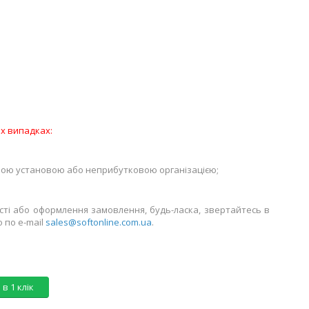
их випадках:
вною установою або неприбутковою організацією;
сті або оформлення замовлення, будь-ласка, звертайтесь в
о по e-mail
sales@softonline.com.ua
.
в 1 клік