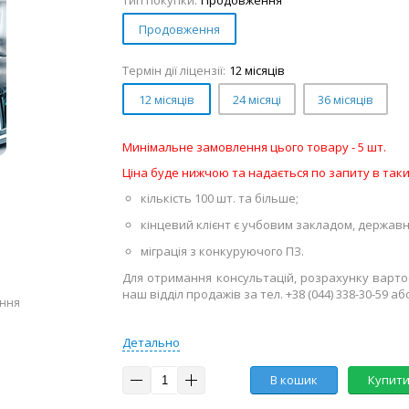
Тип покупки:
Продовження
Продовження
Термін дії ліцензії:
12 місяців
12 місяців
24 місяці
36 місяців
Минімальне замовлення цього товару - 5 шт.
Ціна буде нижчою та надається по запиту в так
кількість 100 шт. та більше;
кінцевий клієнт є учбовим закладом, держа
міграція з конкуруючого ПЗ.
Для отримання консультацій, розрахунку варто
наш відділ продажів за тел. +38 (044) 338-30-59 аб
ення
Детально
В кошик
Купити 