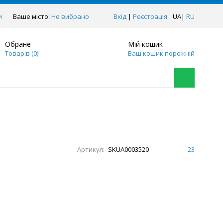
и
Ваше місто:
Не вибрано
Вхід
|
Реєстрація
UA
|
RU
Обране
Мій кошик
Товарів (
0
)
Ваш кошик порожній
Артикул:
SKUA0003520
23