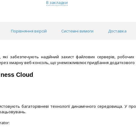
В закладки
Порівняння версій
Системні вимоги
Доставка
 які забезпечують надійний захист файлових серверів, робочих с
через хмарну веб-консоль, що унеможливлює придбання додаткового
iness Cloud
ристовують багаторівневі технології динамічного середовища. У пр
працьовувань.
ator: