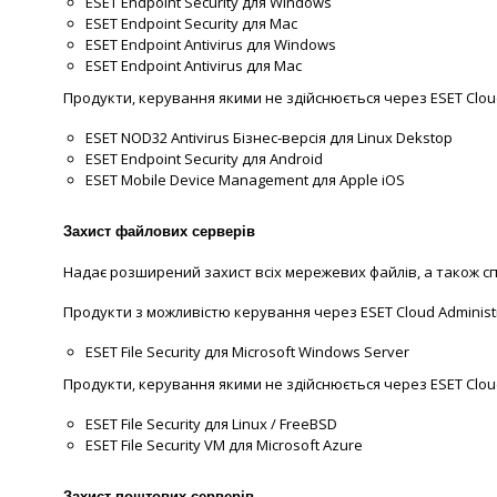
ESET Endpoint Security для Windows
ESET Endpoint Security для Mac
ESET Endpoint Antivirus для Windows
ESET Endpoint Antivirus для Mac
Продукти, керування якими не здійснюється через ESET Cloud
ESET NOD32 Antivirus Бізнес-версія для Linux Dekstop
ESET Endpoint Security для Android
ESET Mobile Device Management для Apple iOS
Захист файлових серверів
Надає розширений захист всіх мережевих файлів, а також сп
Продукти з можливістю керування через ESET Cloud Administr
ESET File Security для Microsoft Windows Server
Продукти, керування якими не здійснюється через ESET Cloud
ESET File Security для Linux / FreeBSD
ESET File Security VM для Microsoft Azure
Захист поштових серверів