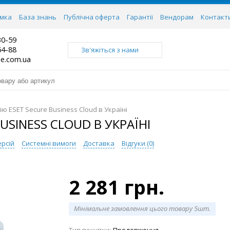
имка
База знань
Публічна оферта
Гарантії
Вендорам
Контакт
30-59
64-88
Зв'яжіться з нами
ne.com.ua
ію ESET Secure Business Cloud в Україні
USINESS CLOUD В УКРАЇНІ
ерсій
Системні вимоги
Доставка
Відгуки (
0
)
2 281 грн.
Мінімальне замовлення цього товару 5шт.