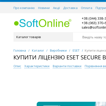
Про компанію
Новини
Акції
Доставка
Оплата
Підтр
+38 (044) 338-
+38 (063) 370-
sales@softonli
Каталог товарів
Головна
/
Каталог
/
Виробники
/
ESET
/
Купити ліценз
КУПИТИ ЛІЦЕНЗІЮ ESET SECURE B
Опис
Характеристики
Варіанти поставки
Порівняння в