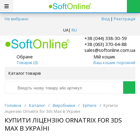
Не вибрано
Вхід
|
Реєстрація
UA
|
RU
+38 (044) 338-30-59
+38 (063) 370-64-88
sales@softonline.com.ua
Обране
Мій кошик
Товарів (
0
)
Ваш кошик порожній
Каталог товарів
Головна
/
Каталог
/
Виробники
/
Ephere
/
Купити
ліцензію Ornatrix for 3ds Max в Україні
КУПИТИ ЛІЦЕНЗІЮ ORNATRIX FOR 3DS
MAX В УКРАЇНІ