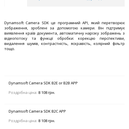
Dynamsoft Camera SDK це програмний API, який перетворює
зображення, зроблені за допомогою камери. Він підтримує
виявлення країв документа, автоматичну нарізку зображень з
відеопотоку та функції обробки: корекцію перспективи,
видалення шумів, контрастність, яскравість, колірний фільтр
тощо.
Dynamsoft Camera SDK B2E or B2B APP
Роздрібна ціна:
8 108 грн.
Dynamsoft Camera SDK B2C APP
Роздрібна ціна:
8 108 грн.