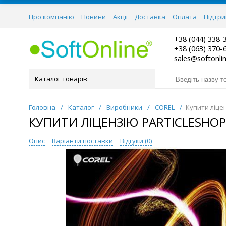
Про компанію
Новини
Акції
Доставка
Оплата
Підтр
+38 (044) 338-
+38 (063) 370-
sales@softonli
Каталог товарів
Головна
/
Каталог
/
Виробники
/
COREL
/
Купити ліцен
КУПИТИ ЛІЦЕНЗІЮ PARTICLESHOP 
Опис
Варіанти поставки
Відгуки (
0
)