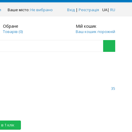
и
Ваше місто:
Не вибрано
Вхід
|
Реєстрація
UA
|
RU
Обране
Мій кошик
Товарів (
0
)
Ваш кошик порожній
35
в 1 клік