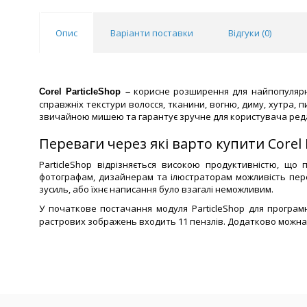
Опис
Варіанти поставки
Відгуки (
0
)
корисне розширення для найпопулярніш
Corel ParticleShop –
справжніх текстури волосся, тканини, вогню, диму, хутра,
звичайною мишею та гарантує зручне для користувача ред
Переваги через які варто купити Corel 
ParticleShop відрізняється високою продуктивністю, що
фотографам, дизайнерам та ілюстраторам можливість пере
зусиль, або їхнє написання було взагалі неможливим.
У початкове постачання модуля ParticleShop для програ
растрових зображень входить 11 пензлів. Додатково можна 