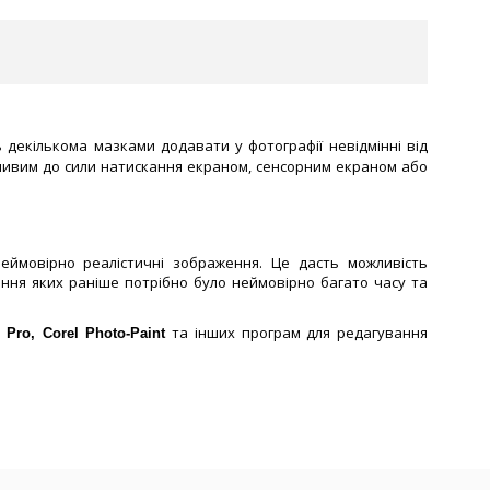
 декількома мазками додавати у фотографії невідмінні від
утливим до сили натискання екраном, сенсорним екраном або
неймовірно реалістичні зображення. Це дасть можливість
ння яких раніше потрібно було неймовірно багато часу та
та інших програм для редагування
Pro, Corel Photo-Paint