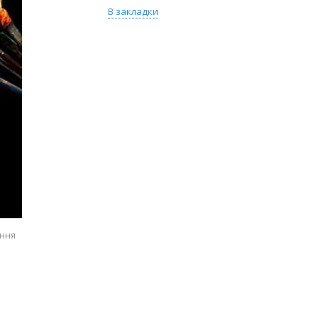
В закладки
ення