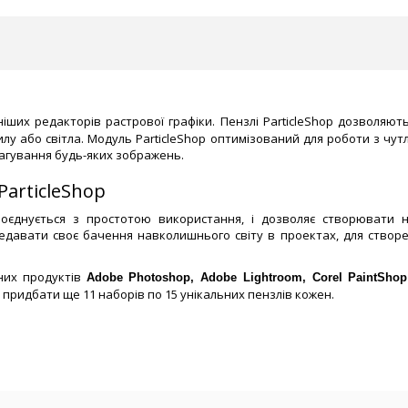
их редакторів растрової графіки. Пензлі ParticleShop дозволяють
 пилу або світла. Модуль ParticleShop оптимізований для роботи з ч
агування будь-яких зображень.
ParticleShop
 поєднується з простотою використання, і дозволяє створювати 
давати своє бачення навколишнього світу в проектах, для створе
мних продуктів
Adobe Photoshop, Adobe Lightroom, Corel PaintShop 
придбати ще 11 наборів по 15 унікальних пензлів кожен.