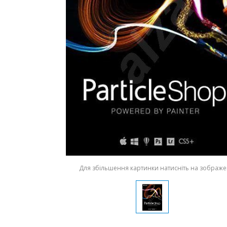
Для збільшення картинки натисніть на зображ