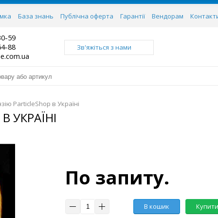
имка
База знань
Публічна оферта
Гарантії
Вендорам
Контакт
30-59
64-88
Зв'яжіться з нами
ne.com.ua
зію ParticleShop в Україні
В УКРАЇНІ
По запиту.
В кошик
Купити 