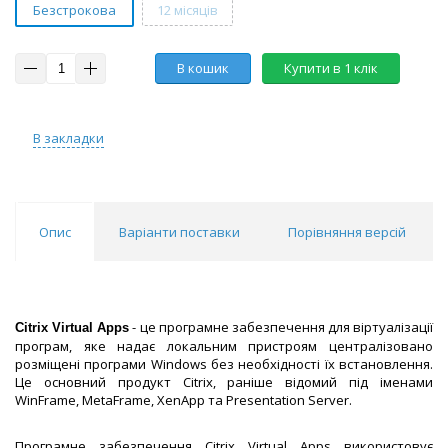
Безстрокова
12 місяців
В кошик
Купити в 1 клік
В закладки
Опис
Варіанти поставки
Порівняння версій
- це програмне забезпечення для віртуалізації
Citrix Virtual Apps
програм, яке надає локальним пристроям централізовано
розміщені програми Windows без необхідності їх встановлення.
Це основний продукт Citrix, раніше відомий під іменами
WinFrame, MetaFrame, XenApp та Presentation Server.
Програмне забезпечення Citrix Virtual Apps використовує