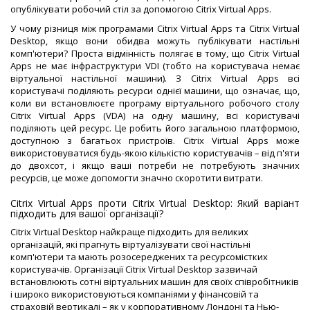
опублікувати робочий стіл за допомогою Citrix Virtual Apps.
У чому різниця між програмами Citrix Virtual Apps та Citrix Virtual
Desktop, якщо вони обидва можуть публікувати настільні
комп'ютери? Проста відмінність полягає в тому, що Citrix Virtual
Apps не має інфраструктури VDI (тобто на користувача немає
віртуальної настільної машини). З Citrix Virtual Apps всі
користувачі поділяють ресурси однієї машини, що означає, що,
коли ви встановлюєте програму віртуального робочого столу
Citrix Virtual Apps (VDA) на одну машину, всі користувачі
поділяють цей ресурс. Це робить його загальною платформою,
доступною з багатьох пристроїв. Citrix Virtual Apps може
використовуватися будь-якою кількістю користувачів – від п'яти
до двохсот, і якщо ваші потреби не потребують значних
ресурсів, це може допомогти значно скоротити витрати.
Citrix Virtual Apps проти Citrix Virtual Desktop: Який варіант
підходить для вашої організації?
Citrix Virtual Desktop найкраще підходить для великих
організацій, які прагнуть віртуалізувати свої настільні
комп'ютери та мають розосереджених та ресурсомістких
користувачів. Організації Citrix Virtual Desktop зазвичай
встановлюють сотні віртуальних машин для своїх співробітників
і широко використовуються компаніями у фінансовій та
страховій вертикалі – як у корпоративному Лондоні та Нью-