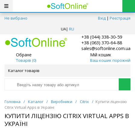
Не вибрано
Вхід
|
Реєстрація
UA
|
RU
+38 (044) 338-30-59
+38 (063) 370-64-88
sales@softonline.com.ua
Обране
Мій кошик
Товарів (
0
)
Ваш кошик порожній
Каталог товарів
Головна
/
Каталог
/
Виробники
/
Citrix
/
Купити ліцензію
Citrix Virtual Apps в Україні
КУПИТИ ЛІЦЕНЗІЮ CITRIX VIRTUAL APPS В
УКРАЇНІ