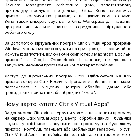
FlexCast Management Architecture (FMA), запатентовану
архітектуру продуктів віртуалізації Citrix. Воно забезпечує
пристрої окремими програмами, а не цілими комп'ютерами.
Воно також використовується з Citrix Workspace для надання
програм як частини повного середовища віртуального
робочого столу.
За допомогою віртуальних програм Citrix Virtual Apps програми
Windows можна використовувати на пристроях, які зазвичай не
можуть їх запустити, включаючи комп'ютери Macintosh, мобільні
пристрої та Google Chromebook. І навпаки, це дозволяє
запускати несумісні програми на комп'ютерах Windows.
Доступ до віртуальних програм Citrix здійснюється на всіх
пристроях через Citrix Receiver. Програмне забезпечення може
постачатися з місцевих центрів обробки даних або
громадських, приватних або гібридних "хмар".
Чому варто купити Citrix Virtual Apps?
За допомогою Citrix Virtual Apps ви можете встановити програму
на сервер Citrix Virtual Apps у центрі обробки даних, і будь-яка
людина у світі може запустити цю програму на будь-якому
пристрої: ноутбуці, планшеті або мобільному телефоні. По суті,
Citrix Virtual Apps - це публікація додатків, але ви також можете