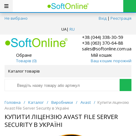
Не вибрано
Вхід
|
Реєстрація
UA
|
RU
+38 (044) 338-30-59
+38 (063) 370-64-88
sales@softonline.com.ua
Обране
Мій кошик
Товарів (
0
)
Ваш кошик порожній
Каталог товарів
Головна
/
Каталог
/
Виробники
/
Avast
/
Купити ліцензію
Avast File Server Security в Україні
КУПИТИ ЛІЦЕНЗІЮ AVAST FILE SERVER
SECURITY В УКРАЇНІ