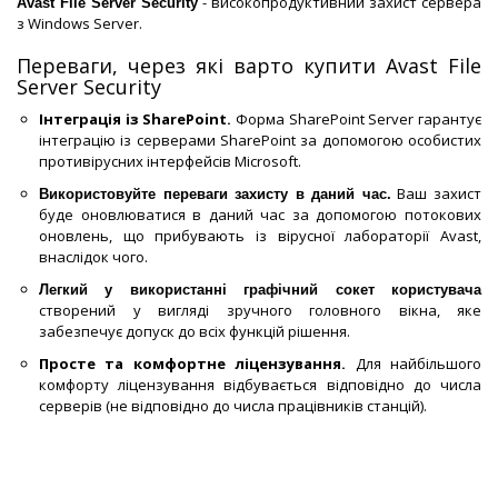
- високопродуктивний захист сервера
Avast File Server Security
з Windows Server.
Переваги, через які варто купити Avast File
Server Security
Інтеграція із SharePoint.
Форма SharePoint Server гарантує
інтеграцію із серверами SharePoint за допомогою особистих
противірусних інтерфейсів Microsoft.
Ваш захист
Використовуйте переваги захисту в даний час.
буде оновлюватися в даний час за допомогою потокових
оновлень, що прибувають із вірусної лабораторії Avast,
внаслідок чого.
Легкий у використанні графічний сокет користувача
створений у вигляді зручного головного вікна, яке
забезпечує допуск до всіх функцій рішення.
Просте та комфортне ліцензування.
Для найбільшого
комфорту ліцензування відбувається відповідно до числа
серверів (не відповідно до числа працівників станцій).