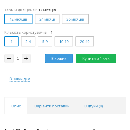
Термін дії ліцензії:
12 місяців
12 місяців
24 місяці
36 місяців
Кількість користувачів:
1
1
2-4
5-9
10-19
20-49
В кошик
Купити в 1 клік
В закладки
Опис
Варіанти поставки
Відгуки (
0
)