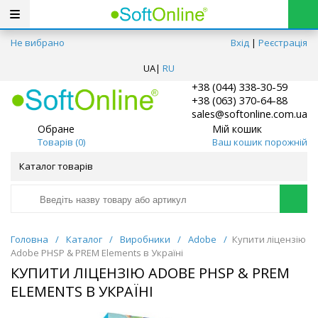
Не вибрано
Вхід
|
Реєстрація
UA
|
RU
+38 (044) 338-30-59
+38 (063) 370-64-88
sales@softonline.com.ua
Обране
Мій кошик
Товарів (
0
)
Ваш кошик порожній
Каталог товарів
Головна
/
Каталог
/
Виробники
/
Adobe
/
Купити ліцензію
Adobe PHSP & PREM Elements в Україні
КУПИТИ ЛІЦЕНЗІЮ ADOBE PHSP & PREM
ELEMENTS В УКРАЇНІ