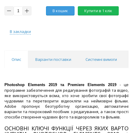
В кошик
Купити в 1 клік
В закладки
Опис
Варіанти поставки
Системні вимоги
- це
Photoshop Elements 2019 та Premiere Elements 2019
програмне забезпечення для редагування фотографій та відео,
яке використовується всіма, хто хоче зробити свої фотографії
чудовими та перетворити відеокліпи на неймовірні фільми.
Adobe пропонує безтурботну організацію, автоматичні
варіанти та покроковий посібник з редагування, а також прості
способи створення чудових фото та відеороликів та фільмів.
ОСНОВНІ КЛЮЧІ ФУНКЦІЇ ЧЕРЕЗ ЯКИХ ВАРТО