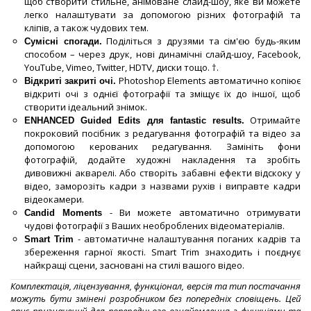
щоб створити стильне, анімоване слайд-шоу, яке ви можете
легко налаштувати за допомогою різних фотографій та
кліпів, а також чудових тем.
Поділіться з друзями та сім'єю будь-яким
Сумісні спогади.
способом – через друк, нові динамічні слайд-шоу, Facebook,
YouTube, Vimeo, Twitter, HDTV, диски тощо. †.
Photoshop Elements автоматично копіює
Відкриті закриті очі.
відкриті очі з однієї фотографії та зміщує їх до іншої, щоб
створити ідеальний знімок.
Отримайте
ENHANCED Guided Edits для fantastic results.
покроковий посібник з редагування фотографій та відео за
допомогою керованих редагування. Замініть фони
фотографій, додайте художні накладення та зробіть
дивовижні акварелі. Або створіть забавні ефекти відскоку у
відео, заморозіть кадри з назвами рухів і виправте кадри
відеокамери.
- Ви можете автоматично отримувати
Candid Moments
чудові фотографії з Ваших необроблених відеоматеріалів.
- автоматичне налаштування поганих кадрів та
Smart Trim
збереження гарної якості. Smart Trim знаходить і поєднує
найкращі сцени, засновані на стилі вашого відео.
Комплектація, ліцензування, функціонал, версія та тип постачання
можуть бути змінені розробником без попередніх сповіщень. Цей
опис призначений для попереднього ознайомлення з функціями та