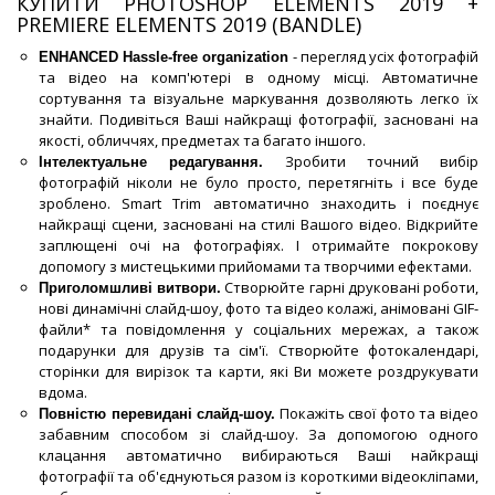
КУПИТИ PHOTOSHOP ELEMENTS 2019 +
PREMIERE ELEMENTS 2019 (BANDLE)
- перегляд усіх фотографій
ENHANCED Hassle-free organization
та відео на комп'ютері в одному місці. Автоматичне
сортування та візуальне маркування дозволяють легко їх
знайти. Подивіться Ваші найкращі фотографії, засновані на
якості, обличчях, предметах та багато іншого.
Зробити точний вибір
Інтелектуальне редагування.
фотографій ніколи не було просто, перетягніть і все буде
зроблено. Smart Trim автоматично знаходить і поєднує
найкращі сцени, засновані на стилі Вашого відео. Відкрийте
заплющені очі на фотографіях. І отримайте покрокову
допомогу з мистецькими прийомами та творчими ефектами.
Створюйте гарні друковані роботи,
Приголомшливі витвори.
нові динамічні слайд-шоу, фото та відео колажі, анімовані GIF-
файли* та повідомлення у соціальних мережах, а також
подарунки для друзів та сім'ї. Створюйте фотокалендарі,
сторінки для вирізок та карти, які Ви можете роздрукувати
вдома.
Покажіть свої фото та відео
Повністю перевидані слайд-шоу.
забавним способом зі слайд-шоу. За допомогою одного
клацання автоматично вибираються Ваші найкращі
фотографії та об'єднуються разом із короткими відеокліпами,