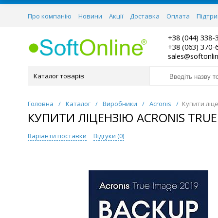
Про компанію
Новини
Акції
Доставка
Оплата
Підтр
+38 (044) 338-
+38 (063) 370-
sales@softonli
Каталог товарів
Головна
/
Каталог
/
Виробники
/
Acronis
/
Купити ліце
КУПИТИ ЛІЦЕНЗІЮ ACRONIS TRUE 
Варіанти поставки
Відгуки (
0
)