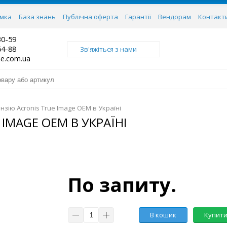
имка
База знань
Публічна оферта
Гарантії
Вендорам
Контакт
30-59
64-88
Зв'яжіться з нами
ne.com.ua
нзію Acronis True Image OEM в Україні
IMAGE OEM В УКРАЇНІ
По запиту.
В кошик
Купити 