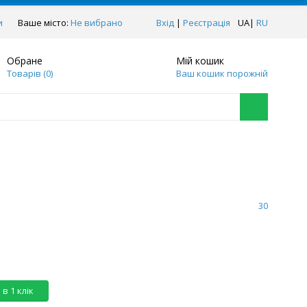
и
Ваше місто:
Не вибрано
Вхід
|
Реєстрація
UA
|
RU
Обране
Мій кошик
Товарів (
0
)
Ваш кошик порожній
30
в 1 клік